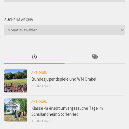
nach
Kategorie
SUCHE IM ARCHIV
Suche
im
Archiv
AKTIONEN
Bundesjugendspiele und WM Orakel
27. JULI 2026
AKTIONEN
Klasse 4a erlebt unvergessliche Tage im
Schullandheim Stoffenried
11. JULI 2026