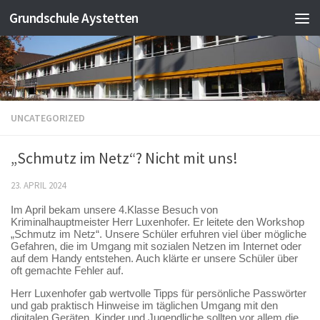
Grundschule Aystetten
Zum Inhalt springen
UNCATEGORIZED
„Schmutz im Netz“? Nicht mit uns!
23. APRIL 2024
Im April bekam unsere 4.Klasse Besuch von
Kriminalhauptmeister Herr Luxenhofer. Er leitete den Workshop
„Schmutz im Netz“. Unsere Schüler erfuhren viel über mögliche
Gefahren, die im Umgang mit sozialen Netzen im Internet oder
auf dem Handy entstehen. Auch klärte er unsere Schüler über
oft gemachte Fehler auf.
Herr Luxenhofer gab wertvolle Tipps für persönliche Passwörter
und gab praktisch Hinweise im täglichen Umgang mit den
digitalen Geräten. Kinder und Jugendliche sollten vor allem die