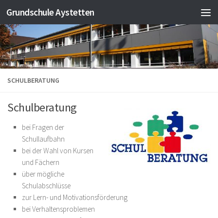
Grundschule Aystetten
Zum Inhalt springen
SCHULBERATUNG
Schulberatung
bei Fragen der
Schullaufbahn
bei der Wahl von Kursen
und Fächern
über mögliche
Schulabschlüsse
zur Lern- und Motivationsförderung
bei Verhaltensproblemen