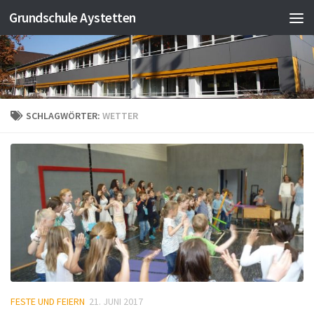
Grundschule Aystetten
Zum Inhalt springen
SCHLAGWÖRTER:
WETTER
FESTE UND FEIERN
21. JUNI 2017