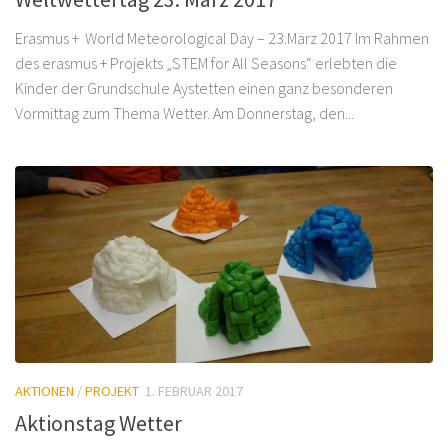
Erasmus + World Meteorological Day – 23.März 2017 Im Rahmen
des erasmus + Projekts „STEM for All Seasons“ erlebten die
Kinder der Grundschule Aystetten einen ganz besonderen
Vormittag zum Thema Wetter. Am Donnerstag, den...
AKTIONEN
/
PROJEKT
1. FEBRUAR 2017
Aktionstag Wetter