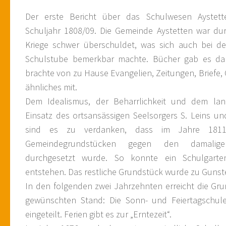
Der erste Bericht über das Schulwesen Ayste
Schuljahr 1808/09. Die Gemeinde Aystetten war du
Kriege schwer überschuldet, was sich auch bei de
Schulstube bemerkbar machte. Bücher gab es dam
brachte von zu Hause Evangelien, Zeitungen, Briefe,
ähnliches mit.
Dem Idealismus, der Beharrlichkeit und dem lang
Einsatz des ortsansässigen Seelsorgers S. Leins un
sind es zu verdanken, dass im Jahre 181
Gemeindegrundstücken gegen den damalig
durchgesetzt wurde. So konnte ein Schulgart
entstehen. Das restliche Grundstück wurde zu Gunst
In den folgenden zwei Jahrzehnten erreicht die Gr
gewünschten Stand: Die Sonn- und Feiertagschule
eingeteilt. Ferien gibt es zur „Erntezeit“.