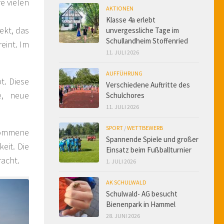
e vielen
AKTIONEN
Klasse 4a erlebt
ekt, das
unvergessliche Tage im
Schullandheim Stoffenried
eint. Im
11. JULI 2026
AUFFÜHRUNG
. Diese
Verschiedene Auftritte des
e, neue
Schulchores
11. JULI 2026
SPORT
/
WETTBEWERB
kommene
Spannende Spiele und großer
eit. Die
Einsatz beim Fußballturnier
acht.
1. JULI 2026
AK SCHULWALD
Schulwald- AG besucht
Bienenpark in Hammel
28. JUNI 2026