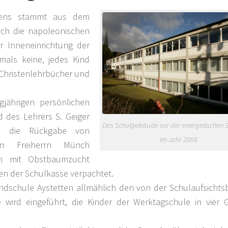
ttens stammt aus dem
rch die napoleonischen
r Inneneinrichtung der
als keine, jedes Kind
 Christenlehrbücher und
jährigen persönlichen
d des Lehrers S. Geiger
Das Schulgebäude vor der energetischen 
1 die Rückgabe von
im Jahr 2008
en Freiherrn Münch
en mit Obstbaumzucht
en der Schulkasse verpachtet.
undschule Aystetten allmählich den von der Schulaufsicht
 wird eingeführt, die Kinder der Werktagschule in vier 