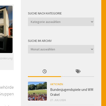
SUCHE NACH KATEGORIE
Suche
nach
Kategorie
SUCHE IM ARCHIV
Suche
im
Sanierung
Archiv
AKTIONEN
sbehörde
Bundesjugendspiele und WM
Gruppen
Orakel
27. JULI 2026