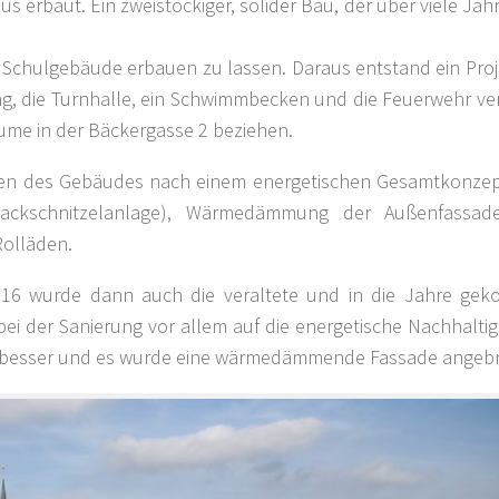
 erbaut. Ein zweistöckiger, solider Bau, der über viele Jahr
 Schulgebäude erbauen zu lassen. Daraus entstand ein Proj
g, die Turnhalle, ein Schwimmbecken und die Feuerwehr ver
ume in der Bäckergasse 2 beziehen.
n des Gebäudes nach einem energetischen Gesamtkonzept
ckschnitzelanlage), Wärmedämmung der Außenfassad
Rolläden.
16 wurde dann auch die veraltete und in die Jahre ge
ei der Sanierung vor allem auf die energetische Nachhaltigk
h besser und es wurde eine wärmedämmende Fassade angebr