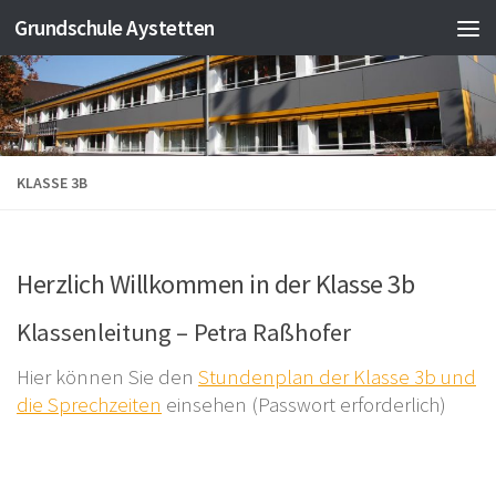
Grundschule Aystetten
Zum Inhalt springen
KLASSE 3B
Herzlich Willkommen in der Klasse 3b
Klassenleitung – Petra Raßhofer
Hier können Sie den
Stundenplan der Klasse 3b und
die Sprechzeiten
einsehen (Passwort erforderlich)