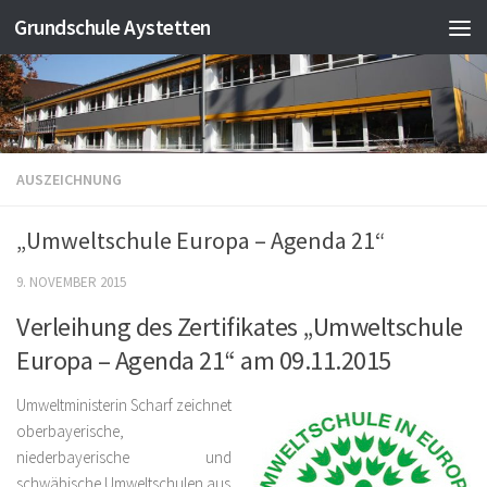
Grundschule Aystetten
Zum Inhalt springen
AUSZEICHNUNG
„Umweltschule Europa – Agenda 21“
9. NOVEMBER 2015
Verleihung des Zertifikates „Umweltschule
Europa – Agenda 21“ am 09.11.2015
Umweltministerin Scharf zeichnet
oberbayerische,
niederbayerische und
schwäbische Umweltschulen aus