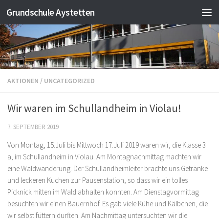
Grundschule Aystetten
Zum Inhalt springen
AKTIONEN
/
UNCATEGORIZED
Wir waren im Schullandheim in Violau!
7. SEPTEMBER 2019
Von Montag, 15.Juli bis Mittwoch 17.Juli 2019 waren wir, die Klasse 3
a, im Schullandheim in Violau. Am Montagnachmittag machten wir
eine Waldwanderung. Der Schullandheimleiter brachte uns Getränke
und leckeren Kuchen zur Pausenstation, so dass wir ein tolles
Picknick mitten im Wald abhalten konnten. Am Dienstagvormittag
besuchten wir einen Bauernhof. Es gab viele Kühe und Kälbchen, die
wir selbst füttern durften. Am Nachmittag untersuchten wir die