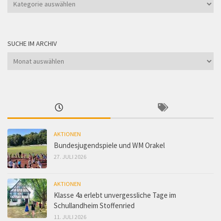
Suche
nach
Kategorie
SUCHE IM ARCHIV
Suche
im
Archiv
AKTIONEN
Bundesjugendspiele und WM Orakel
27. JULI 2026
AKTIONEN
Klasse 4a erlebt unvergessliche Tage im
Schullandheim Stoffenried
11. JULI 2026