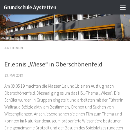
Grundschule Aystetten
Zum Inhalt springen
AKTIONEN
Erlebnis „Wiese“ in Oberschönenfeld
13. MAI 2019
Am 08.05.19 machten die Klassen 1a und 1b einen Ausflug nach
Oberschönenfeld. Diesmal ging es um das HSU-Thema „Wiese“. Die
Schüler wurden in Gruppen eingeteilt und arbeiteten mit der Führerin
Waltraud Stölzle aktiv am Bestimmen, Ordnen und Suchen von
Wiesenpflanzen. Anschließend sahen sie einen Film zum Thema und
konnten im Naturkundemuseum präparierte Wiesentiere bestaunen.
Eine gemeinsame Brotzeit und der Besuch des Spielplatzes rundeten