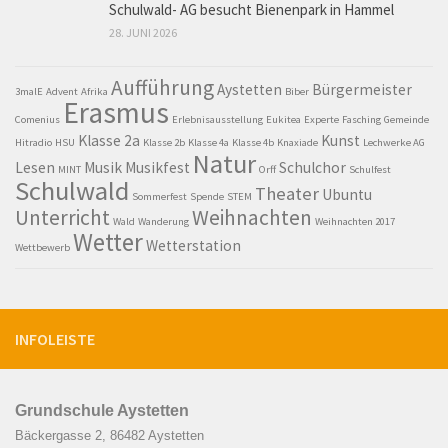
Schulwald- AG besucht Bienenpark in Hammel
28. JUNI 2026
Aufführung
Aystetten
Bürgermeister
3malE
Advent
Afrika
Biber
Erasmus
Comenius
Erlebnisausstellung
Eukitea
Experte
Fasching
Gemeinde
Klasse 2a
Kunst
Hitradio
HSU
Klasse 2b
Klasse 4a
Klasse 4b
Knaxiade
Lechwerke AG
Natur
Lesen
Musik
Musikfest
Schulchor
MINT
Orff
Schulfest
Schulwald
Theater
Ubuntu
Sommerfest
Spende
STEM
Unterricht
Weihnachten
Wald
Wanderung
Weihnachten 2017
Wetter
Wetterstation
Wettbewerb
INFOLEISTE
Grundschule Aystetten
Bäckergasse 2, 86482 Aystetten