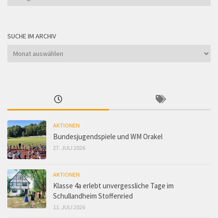
nach
Kategorie
SUCHE IM ARCHIV
Suche
im
Archiv
AKTIONEN
Bundesjugendspiele und WM Orakel
27. JULI 2026
AKTIONEN
Klasse 4a erlebt unvergessliche Tage im
Schullandheim Stoffenried
11. JULI 2026