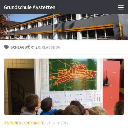
Grundschule Aystetten
Zum Inhalt springen
SCHLAGWÖRTER:
KLASSE 3A
AKTIONEN
/
UNTERRICHT
21. JUNI 2017