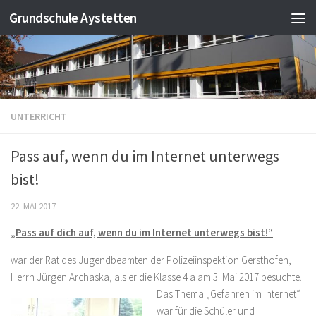
Grundschule Aystetten
Zum Inhalt springen
UNTERRICHT
Pass auf, wenn du im Internet unterwegs
bist!
22. MAI 2017
„Pass auf dich auf, wenn du im Internet unterwegs bist!“
war der Rat des Jugendbeamten der Polizeiinspektion Gersthofen,
Herrn Jürgen Archaska, als er die Klasse 4 a am 3. Mai 2017 b
esuchte.
Das Thema „Gefahren im Internet“
war für die Schüler und