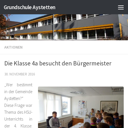
Grundschule Aystetten
Zum Inhalt springen
AKTIONEN
Die Klasse 4a besucht den Bürgermeister
30. NOVEMBER 2016
„Wer bestimmt
in der Gemeinde
Aystetten?“
Diese Frage war
Thema des HSU-
Unterrichts in
der 4. Klasse.