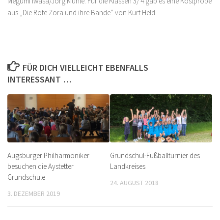
Megumi Iwasa/Jörg Mühle. Für die Klassen 3/ 4 gab es eine Kostprobe
aus „Die Rote Zora und ihre Bande“ von Kurt Held.
FÜR DICH VIELLEICHT EBENFALLS
INTERESSANT …
Augsburger Philharmoniker
Grundschul-Fußballturnier des
besuchen die Aystetter
Landkreises
Grundschule
24. AUGUST 2018
3. DEZEMBER 2019