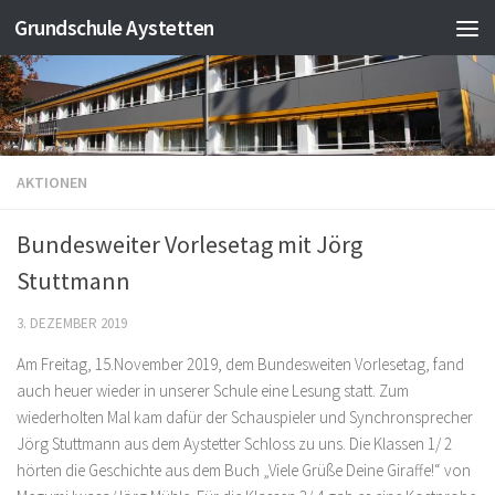
Grundschule Aystetten
Zum Inhalt springen
AKTIONEN
Bundesweiter Vorlesetag mit Jörg
Stuttmann
3. DEZEMBER 2019
Am Freitag, 15.November 2019, dem Bundesweiten Vorlesetag, fand
auch heuer wieder in unserer Schule eine Lesung statt. Zum
wiederholten Mal kam dafür der Schauspieler und Synchronsprecher
Jörg Stuttmann aus dem Aystetter Schloss zu uns. Die Klassen 1/ 2
hörten die Geschichte aus dem Buch „Viele Grüße Deine Giraffe!“ von