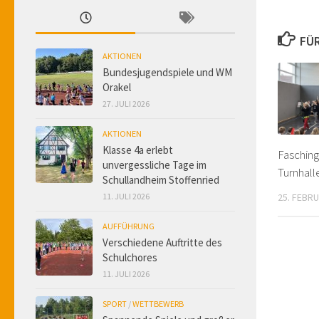
FÜR
AKTIONEN
Bundesjugendspiele und WM
Orakel
27. JULI 2026
AKTIONEN
Klasse 4a erlebt
Fasching
unvergessliche Tage im
Turnhall
Schullandheim Stoffenried
11. JULI 2026
25. FEBR
AUFFÜHRUNG
Verschiedene Auftritte des
Schulchores
11. JULI 2026
SPORT
/
WETTBEWERB