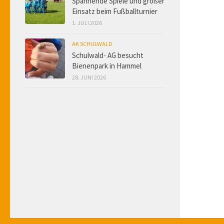
Spannende Spiele und großer
Einsatz beim Fußballturnier
1. JULI 2026
AK SCHULWALD
Schulwald- AG besucht
Bienenpark in Hammel
28. JUNI 2026