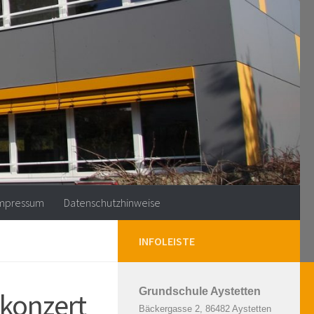
mpressum
Datenschutzhinweise
INFOLEISTE
Grundschule Aystetten
konzert
Bäckergasse 2, 86482 Aystetten