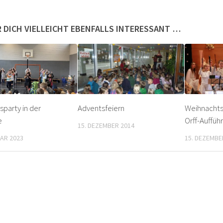
 DICH VIELLEICHT EBENFALLS INTERESSANT …
sparty in der
Adventsfeiern
Weihnachts
e
Orff-Auffüh
15. DEZEMBER 2014
UAR 2023
15. DEZEMBE