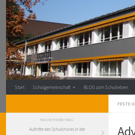
Zum Inhalt springen
Start
Schulgemeinschaft
BLOG zum Schulleben
FESTE U
NÄCHSTER BEITRAG
Adv
Auftritte des Schulchores in der