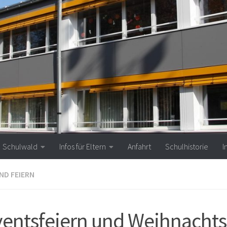
Schulwald
Infos für Eltern
Anfahrt
Schulhistorie
I
ND FEIERN
entsfeiern und Weihnachts