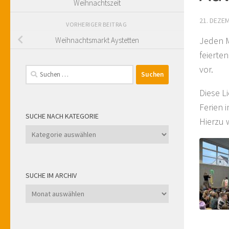
Weihnachtszeit
21. DEZE
VORHERIGER BEITRAG
Jeden M
Weihnachtsmarkt Aystetten
feierte
vor.
Suchen
nach:
Diese L
Ferien 
SUCHE NACH KATEGORIE
Hierzu 
Suche
nach
Kategorie
SUCHE IM ARCHIV
Suche
im
Archiv